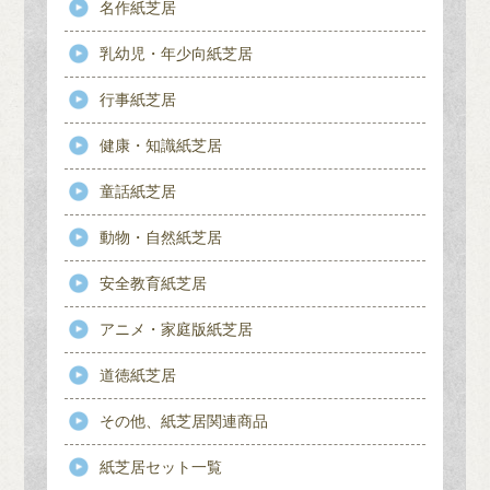
名作紙芝居
乳幼児・年少向紙芝居
行事紙芝居
健康・知識紙芝居
童話紙芝居
動物・自然紙芝居
安全教育紙芝居
アニメ・家庭版紙芝居
道徳紙芝居
その他、紙芝居関連商品
紙芝居セット一覧