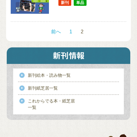
新刊
単品
前へ
1
2
新刊絵本・読み物一覧
新刊紙芝居一覧
これからでる本・紙芝居
一覧