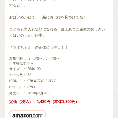
すると…。
おばけめがねで、一緒におばけを見つけてね！
こどもも大人も笑顔になれる、白土あつこ先生の嬉しさい
っぱいのしかけ絵本。
「ツボちゃん」の正体にも注目！！
対象年齢 ： 2・3歳〜 / 3・4歳〜 /
小学校低学年〜
サイズ
： 264×190
ページ数
： 32
ISBN
： 978-4-7746-2135-7
Cコード
： 8793
発売日
： 2018年2月28日
定価（税込）：1,430円（本体1,300円)