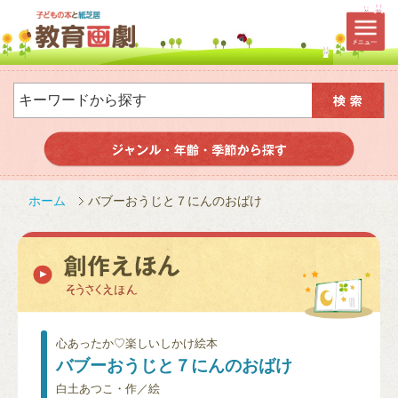
ホーム
バブーおうじと７にんのおばけ
心あったか♡楽しいしかけ絵本
バブーおうじと７にんのおばけ
白土あつこ・作／絵