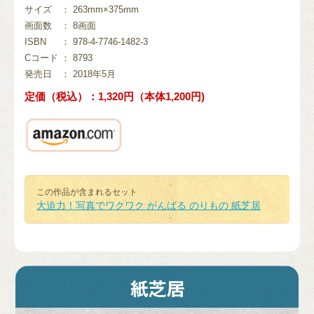
サイズ
： 263mm×375mm
画面数
： 8画面
ISBN
： 978-4-7746-1482-3
Cコード
： 8793
発売日
： 2018年5月
定価（税込）：1,320円（本体1,200円)
この作品が含まれるセット
大迫力！写真でワクワク がんばる のりもの 紙芝居