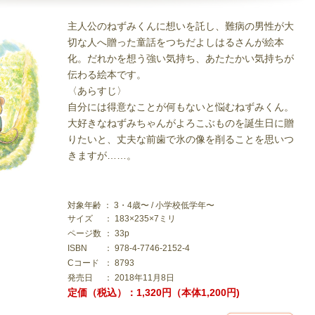
主人公のねずみくんに想いを託し、難病の男性が大
切な人へ贈った童話をつちだよしはるさんが絵本
化。だれかを想う強い気持ち、あたたかい気持ちが
伝わる絵本です。
〈あらすじ〉
自分には得意なことが何もないと悩むねずみくん。
大好きなねずみちゃんがよろこぶものを誕生日に贈
りたいと、丈夫な前歯で氷の像を削ることを思いつ
きますが……。
対象年齢 ： 3・4歳〜 / 小学校低学年〜
サイズ
： 183×235×7ミリ
ページ数
： 33p
ISBN
： 978-4-7746-2152-4
Cコード
： 8793
発売日
： 2018年11月8日
定価（税込）：1,320円（本体1,200円)