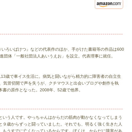
きいろいばけつ』などの代表作のほか、手がけた書籍等の作品は600
書推進団体「一般社団法人あいうえお」を設立。代表理事に就任。
れ13歳で車イス生活に。病気と闘いながら精力的に障害者の自立生
時、気管切開で声を失うが、クチマウスと出会いブログや創作を執
書の原作となった。2008年、52歳で他界。
という人です。やっちゃんはからだの筋肉が動かなくなってしまう
と９歳からずっと闘っていました。それでも、明るく強く生きた人
、もうすでに亡くなっているからです。ぼくは、からだに障害があ