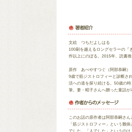
文絵 つちだよしはる
100刷を越えるロングセラーの『
作以上にのぼる。2015年、読
原作 あべやすつぐ（阿部恭嗣）
9歳で筋ジストロフィーと診断さ
活への道を探り続ける。50歳の
筆。妻・昭子さんへ贈った童話が本
このお話の原作者は阿部恭嗣さん
「筋ジストロフィー」という難病
でした。「人でした」というのは