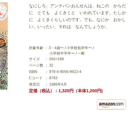
なにしろ、アンテパンおんせんは、ねこの からだ
に とても よくきくと いわれています。たしか
に よくきくらしいのです。でも、なにか おかし
い。いったい、それは なんでしょうか。
対象年齢 ： 3・4歳〜 / 小学校低学年〜 /
小学校中学年〜 / 一般
サイズ
： 264×188
ページ数
： 32
ISBN
： 978-4-9056-9922-4
Cコード
： 8793
発売日
： 1986年4月
定価（税込）：1,320円（本体1,200円)