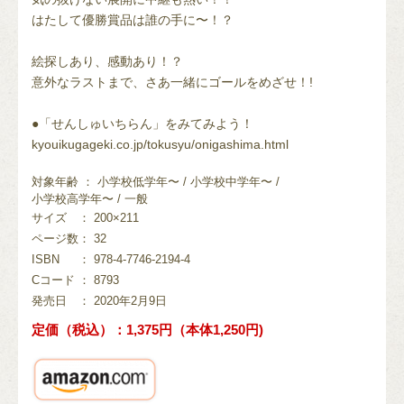
はたして優勝賞品は誰の手に〜！？
絵探しあり、感動あり！？
意外なラストまで、さあ一緒にゴールをめざせ！!
●「せんしゅいちらん」をみてみよう！
kyouikugageki.co.jp/tokusyu/onigashima.html
対象年齢 ： 小学校低学年〜 / 小学校中学年〜 /
小学校高学年〜 / 一般
サイズ
： 200×211
ページ数
： 32
ISBN
： 978-4-7746-2194-4
Cコード
： 8793
発売日
： 2020年2月9日
定価（税込）：1,375円（本体1,250円)