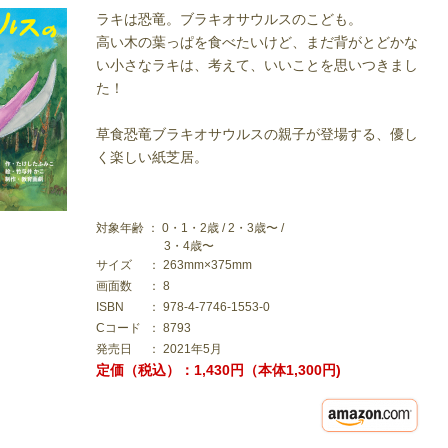
ラキは恐竜。ブラキオサウルスのこども。
高い木の葉っぱを食べたいけど、まだ背がとどかな
い小さなラキは、考えて、いいことを思いつきまし
た！
草食恐竜ブラキオサウルスの親子が登場する、優し
く楽しい紙芝居。
対象年齢 ： 0・1・2歳 / 2・3歳〜 /
3・4歳〜
サイズ
： 263mm×375mm
画面数
： 8
ISBN
： 978-4-7746-1553-0
Cコード
： 8793
発売日
： 2021年5月
定価（税込）：1,430円（本体1,300円)