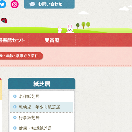
名作紙芝居
乳幼児・年少向紙芝居
行事紙芝居
健康・知識紙芝居