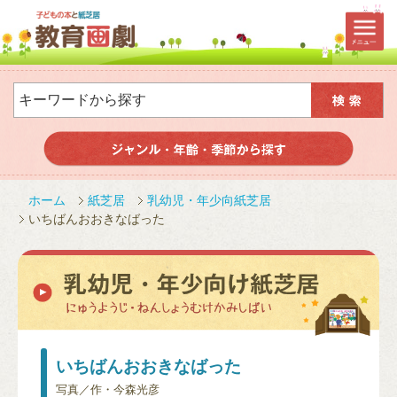
ホーム
紙芝居
乳幼児・年少向紙芝居
いちばんおおきなばった
いちばんおおきなばった
写真／作・今森光彦