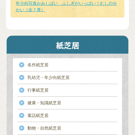
年少向写真かみしばい ふしぎがいっぱい！むしのせ
かい（全７巻）
名作紙芝居
乳幼児・年少向紙芝居
行事紙芝居
健康・知識紙芝居
童話紙芝居
動物・自然紙芝居