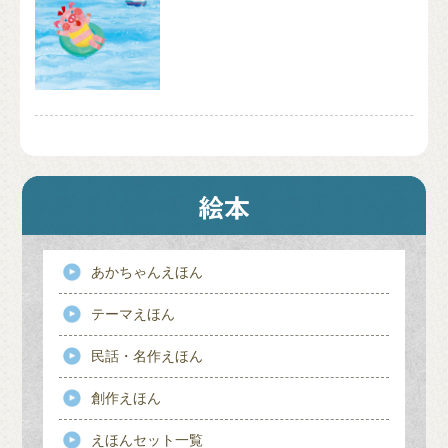
あかちゃんえほん
テーマえほん
民話・名作えほん
創作えほん
えほんセット一覧