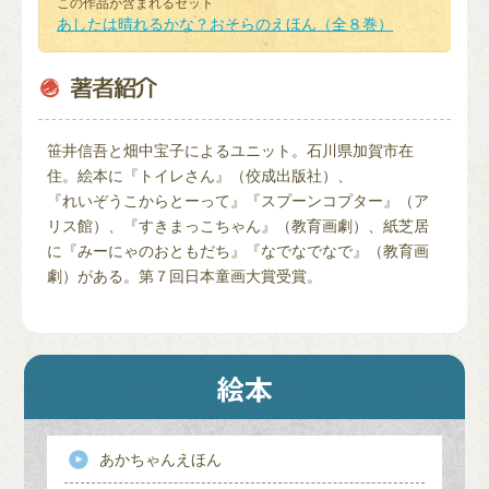
この作品が含まれるセット
あしたは晴れるかな？おそらのえほん（全８巻）
笹井信吾と畑中宝子によるユニット。石川県加賀市在
住。絵本に『トイレさん』（佼成出版社）、
『れいぞうこからとーって』『スプーンコプター』（ア
リス館）、『すきまっこちゃん』（教育画劇）、紙芝居
に『みーにゃのおともだち』『なでなでなで』（教育画
劇）がある。第７回日本童画大賞受賞。
あかちゃんえほん