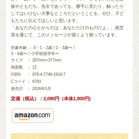
族やともだち、先生であっても、勝手に見たり、触ったり
してはいけない大事なところだということを、ぜひ、子ど
もたちに伝えてほしいと思います。
「あなたの心とからだは、あなただけのものだよ」。紙芝
居を通じて、このメッセージが届くよう願っています。
対象年齢 ： 0・1・2歳 / 2・3歳〜 /
3・4歳〜 / 小学校低学年〜
サイズ
： 267mm×377mm
画面数
： 12
ISBN
： 978-4-7746-1918-7
Cコード
： 8793
発売日
： 2026年5月
定価（税込）：2,090円（本体1,900円)