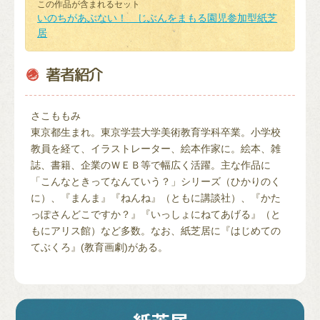
この作品が含まれるセット
いのちがあぶない！ じぶんをまもる園児参加型紙芝
居
さこももみ
東京都生まれ。東京学芸大学美術教育学科卒業。小学校
教員を経て、イラストレーター、絵本作家に。絵本、雑
誌、書籍、企業のＷＥＢ等で幅広く活躍。主な作品に
「こんなときってなんていう？」シリーズ（ひかりのく
に）、『まんま』『ねんね』（ともに講談社）、『かた
っぽさんどこですか？』『いっしょにねてあげる』（と
もにアリス館）など多数。なお、紙芝居に『はじめての
てぶくろ』(教育画劇)がある。