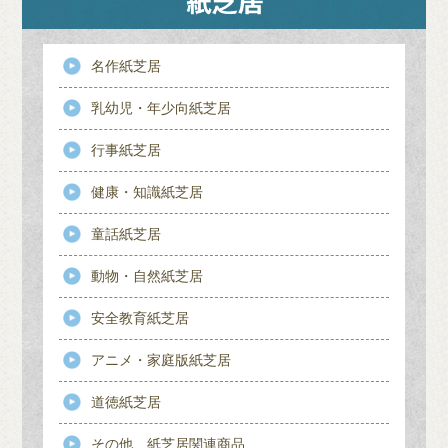
名作紙芝居
乳幼児・年少向紙芝居
行事紙芝居
健康・知識紙芝居
童話紙芝居
動物・自然紙芝居
安全教育紙芝居
アニメ・家庭版紙芝居
道徳紙芝居
その他、紙芝居関連商品