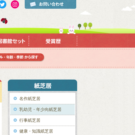
名作紙芝居
乳幼児・年少向紙芝居
行事紙芝居
健康・知識紙芝居