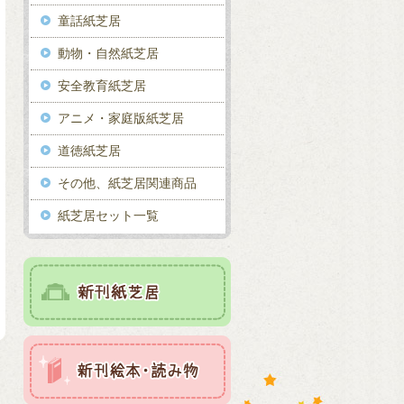
童話紙芝居
動物・自然紙芝居
安全教育紙芝居
アニメ・家庭版紙芝居
道徳紙芝居
その他、紙芝居関連商品
紙芝居セット一覧