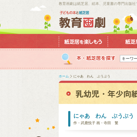
教育画劇は紙芝居、絵本、児童書の専門出版社
ホーム
にゃあ わん ぶうぶう
にゃあ わん ぶうぶう
作・武鹿悦子 画・寺田 繁