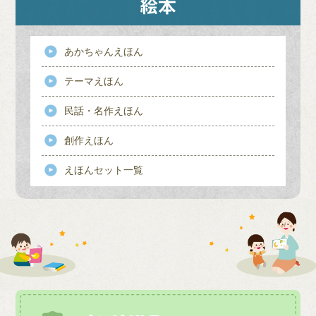
あかちゃんえほん
テーマえほん
民話・名作えほん
創作えほん
えほんセット一覧