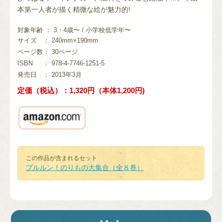
本第一人者が描く精微な絵が魅力的!
対象年齢 ： 3・4歳〜 / 小学校低学年〜
サイズ
： 240mm×190mm
ページ数
： 30ページ
ISBN
： 978-4-7746-1251-5
発売日
： 2013年3月
定価（税込）：1,320円（本体1,200円)
この作品が含まれるセット
ブルルン！のりもの大集合（全８巻）