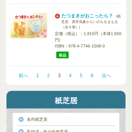
たつまきがおこったら？
(紙
芝居 異常気象からいのちをまもる
（全６巻）)
定価（税込）：1,815円（本体1,650
円)
ISBN：978-4-7746-1508-0
単品
前へ
1
2
3
4
5
6
次へ
名作紙芝居
乳幼児・年少向紙芝居