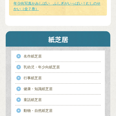
年少向写真かみしばい ふしぎがいっぱい！むしのせ
かい（全７巻）
名作紙芝居
乳幼児・年少向紙芝居
行事紙芝居
健康・知識紙芝居
童話紙芝居
動物・自然紙芝居