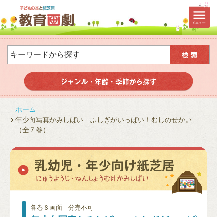
ホーム
年少向写真かみしばい ふしぎがいっぱい！むしのせかい
（全７巻）
各巻８画面 分売不可